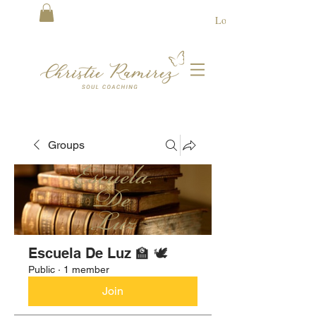
Log In
Groups
Escuela De Luz 🏫 🕊
Public
·
1 member
Join