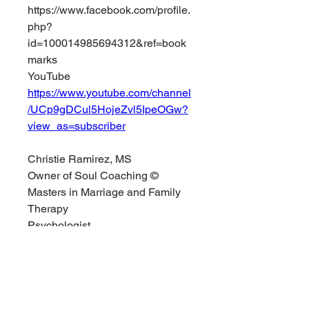
https://www.facebook.com/profile.
php?
id=100014985694312&ref=book
marks
YouTube
https://www.youtube.com/channel
/UCp9gDCul5HojeZvl5IpeOGw?
view_as=subscriber
Christie Ramirez, MS
Owner of Soul Coaching ©
Masters in Marriage and Family 
Therapy
Psychologist
Motivational Speaker
Founder Of Lightworker 
University ©
Founder Of School Of Light ©
0