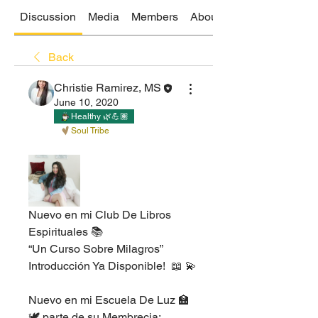
Discussion
Media
Members
About
Back
Christie Ramirez, MS
June 10, 2020
Healthy 🌿💪🏽
Soul Tribe
Nuevo en mi Club De Libros 
Espirituales 📚 
“Un Curso Sobre Milagros” 
Introducción Ya Disponible!  📖 💫 
Nuevo en mi Escuela De Luz 🏫 
🕊 parte de su Membrecia: