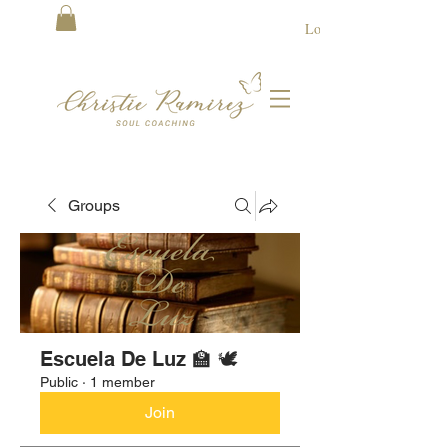
Log In
Groups
Escuela De Luz 🏫 🕊
Public
·
1 member
Join