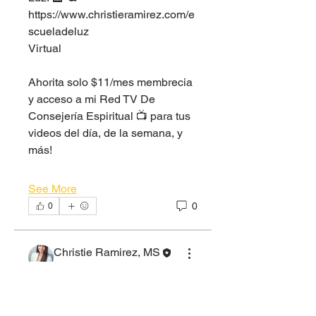
https://www.christieramirez.com/e
scueladeluz
Virtual
Ahorita solo $11/mes membrecia 
y acceso a mi Red TV De 
Consejería Espiritual 📺 para tus 
videos del día, de la semana, y 
más!
See More
0
0
Christie Ramirez, MS
June 10, 2020
Healthy 🌿💪🏽
Soul Tribe