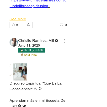
Https://www.christieramirez.com/c
lubdelibrosespirituales
See More
0
0
Christie Ramirez, MS
June 11, 2020
Healthy 🌿💪🏽
Soul Tribe
Discurso Espiritual “Que Es La 
Conscienca?” ☕️ 💭
Aprendan más en mi Escuela De 
Luz! 🏫 🕊