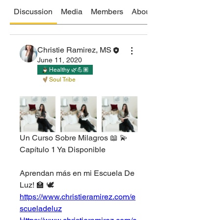
Discussion
Media
Members
About
Christie Ramirez, MS
June 11, 2020
Healthy 🌿💪🏽
Soul Tribe
Un Curso Sobre Milagros 📖 💫
Capítulo 1 Ya Disponible
Aprendan más en mi Escuela De 
Luz! 🏫 🕊
https://www.christieramirez.com/e
scueladeluz